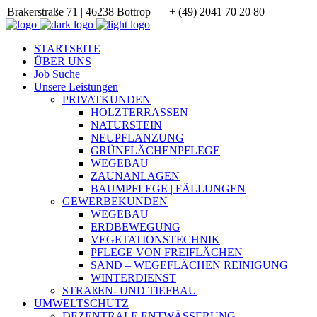
Brakerstraße 71 | 46238 Bottrop
+ (49) 2041 70 20 80
STARTSEITE
ÜBER UNS
Job Suche
Unsere Leistungen
PRIVATKUNDEN
HOLZTERRASSEN
NATURSTEIN
NEUPFLANZUNG
GRÜNFLÄCHENPFLEGE
WEGEBAU
ZAUNANLAGEN
BAUMPFLEGE | FÄLLUNGEN
GEWERBEKUNDEN
WEGEBAU
ERDBEWEGUNG
VEGETATIONSTECHNIK
PFLEGE VON FREIFLÄCHEN
SAND – WEGEFLÄCHEN REINIGUNG
WINTERDIENST
STRAßEN- UND TIEFBAU
UMWELTSCHUTZ
DEZENTRALE ENTWÄSSERUNG