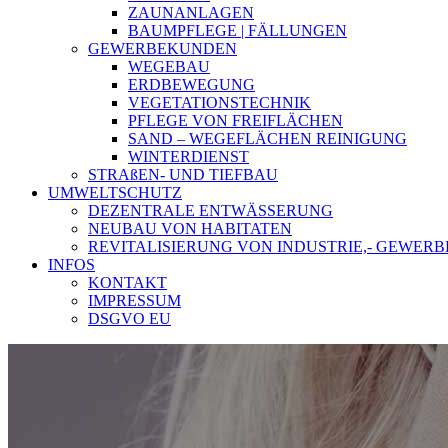
ZAUNANLAGEN
BAUMPFLEGE | FÄLLUNGEN
GEWERBEKUNDEN
WEGEBAU
ERDBEWEGUNG
VEGETATIONSTECHNIK
PFLEGE VON FREIFLÄCHEN
SAND – WEGEFLÄCHEN REINIGUNG
WINTERDIENST
STRAßEN- UND TIEFBAU
UMWELTSCHUTZ
DEZENTRALE ENTWÄSSERUNG
NEUBAU VON HABITATEN
REVITALISIERUNG VON INDUSTRIE,- GEWE
INFOS
KONTAKT
IMPRESSUM
DSGVO EU