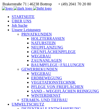
Brakerstraße 71 | 46238 Bottrop
+ (49) 2041 70 20 80
STARTSEITE
ÜBER UNS
Job Suche
Unsere Leistungen
PRIVATKUNDEN
HOLZTERRASSEN
NATURSTEIN
NEUPFLANZUNG
GRÜNFLÄCHENPFLEGE
WEGEBAU
ZAUNANLAGEN
BAUMPFLEGE | FÄLLUNGEN
GEWERBEKUNDEN
WEGEBAU
ERDBEWEGUNG
VEGETATIONSTECHNIK
PFLEGE VON FREIFLÄCHEN
SAND – WEGEFLÄCHEN REINIGUNG
WINTERDIENST
STRAßEN- UND TIEFBAU
UMWELTSCHUTZ
DEZENTRALE ENTWÄSSERUNG