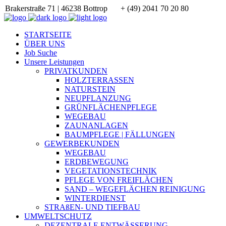
Brakerstraße 71 | 46238 Bottrop
+ (49) 2041 70 20 80
STARTSEITE
ÜBER UNS
Job Suche
Unsere Leistungen
PRIVATKUNDEN
HOLZTERRASSEN
NATURSTEIN
NEUPFLANZUNG
GRÜNFLÄCHENPFLEGE
WEGEBAU
ZAUNANLAGEN
BAUMPFLEGE | FÄLLUNGEN
GEWERBEKUNDEN
WEGEBAU
ERDBEWEGUNG
VEGETATIONSTECHNIK
PFLEGE VON FREIFLÄCHEN
SAND – WEGEFLÄCHEN REINIGUNG
WINTERDIENST
STRAßEN- UND TIEFBAU
UMWELTSCHUTZ
DEZENTRALE ENTWÄSSERUNG