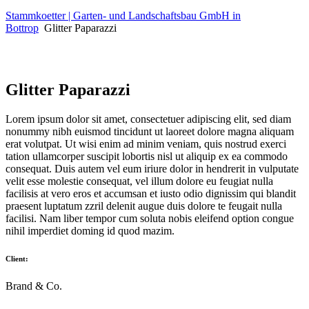
Stammkoetter | Garten- und Landschaftsbau GmbH in
Bottrop
Glitter Paparazzi
Glitter Paparazzi
Lorem ipsum dolor sit amet, consectetuer adipiscing elit, sed diam
nonummy nibh euismod tincidunt ut laoreet dolore magna aliquam
erat volutpat. Ut wisi enim ad minim veniam, quis nostrud exerci
tation ullamcorper suscipit lobortis nisl ut aliquip ex ea commodo
consequat. Duis autem vel eum iriure dolor in hendrerit in vulputate
velit esse molestie consequat, vel illum dolore eu feugiat nulla
facilisis at vero eros et accumsan et iusto odio dignissim qui blandit
praesent luptatum zzril delenit augue duis dolore te feugait nulla
facilisi. Nam liber tempor cum soluta nobis eleifend option congue
nihil imperdiet doming id quod mazim.
Client:
Brand & Co.