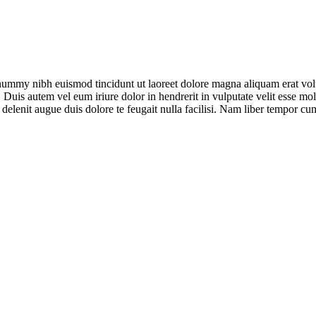
onummy nibh euismod tincidunt ut laoreet dolore magna aliquam erat vol
uis autem vel eum iriure dolor in hendrerit in vulputate velit esse moles
l delenit augue duis dolore te feugait nulla facilisi. Nam liber tempor 