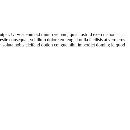
utpat. Ut wisi enim ad minim veniam, quis nostrud exerci tation
tie consequat, vel illum dolore eu feugiat nulla facilisis at vero eros
cum soluta nobis eleifend option congue nihil imperdiet doming id quod