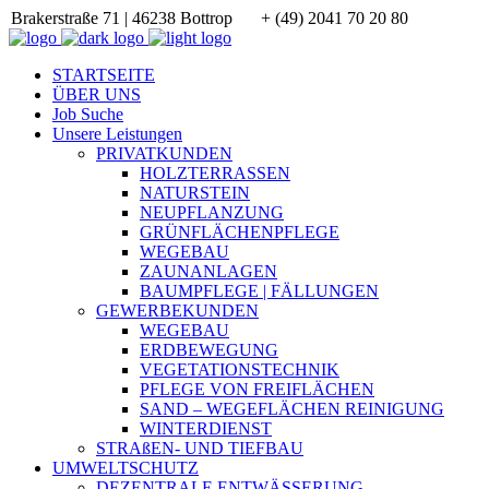
Brakerstraße 71 | 46238 Bottrop
+ (49) 2041 70 20 80
STARTSEITE
ÜBER UNS
Job Suche
Unsere Leistungen
PRIVATKUNDEN
HOLZTERRASSEN
NATURSTEIN
NEUPFLANZUNG
GRÜNFLÄCHENPFLEGE
WEGEBAU
ZAUNANLAGEN
BAUMPFLEGE | FÄLLUNGEN
GEWERBEKUNDEN
WEGEBAU
ERDBEWEGUNG
VEGETATIONSTECHNIK
PFLEGE VON FREIFLÄCHEN
SAND – WEGEFLÄCHEN REINIGUNG
WINTERDIENST
STRAßEN- UND TIEFBAU
UMWELTSCHUTZ
DEZENTRALE ENTWÄSSERUNG