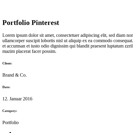
Portfolio Pinterest
Lorem ipsum dolor sit amet, consectetuer adipiscing elit, sed diam n
ullamcorper suscipit lobortis nisl ut aliquip ex ea commodo consequat. D
et accumsan et iusto odio dignissim qui blandit praesent luptatum zzri
mazim placerat facer possim.
Client:
Brand & Co.
Date:
12. Januar 2016
Category:
Portfolio