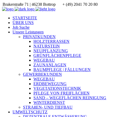
Brakerstraße 71 | 46238 Bottrop
+ (49) 2041 70 20 80
STARTSEITE
ÜBER UNS
Job Suche
Unsere Leistungen
PRIVATKUNDEN
HOLZTERRASSEN
NATURSTEIN
NEUPFLANZUNG
GRÜNFLÄCHENPFLEGE
WEGEBAU
ZAUNANLAGEN
BAUMPFLEGE | FÄLLUNGEN
GEWERBEKUNDEN
WEGEBAU
ERDBEWEGUNG
VEGETATIONSTECHNIK
PFLEGE VON FREIFLÄCHEN
SAND – WEGEFLÄCHEN REINIGUNG
WINTERDIENST
STRAßEN- UND TIEFBAU
UMWELTSCHUTZ
DEZENTRALE ENTWÄSSERUNG