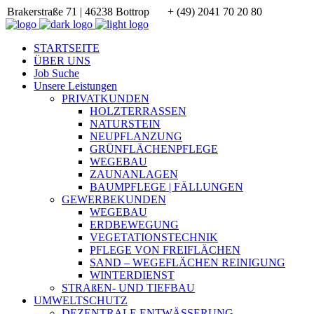
Brakerstraße 71 | 46238 Bottrop
+ (49) 2041 70 20 80
STARTSEITE
ÜBER UNS
Job Suche
Unsere Leistungen
PRIVATKUNDEN
HOLZTERRASSEN
NATURSTEIN
NEUPFLANZUNG
GRÜNFLÄCHENPFLEGE
WEGEBAU
ZAUNANLAGEN
BAUMPFLEGE | FÄLLUNGEN
GEWERBEKUNDEN
WEGEBAU
ERDBEWEGUNG
VEGETATIONSTECHNIK
PFLEGE VON FREIFLÄCHEN
SAND – WEGEFLÄCHEN REINIGUNG
WINTERDIENST
STRAßEN- UND TIEFBAU
UMWELTSCHUTZ
DEZENTRALE ENTWÄSSERUNG