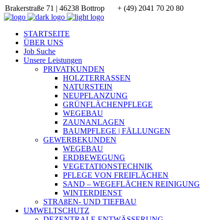
Brakerstraße 71 | 46238 Bottrop
+ (49) 2041 70 20 80
STARTSEITE
ÜBER UNS
Job Suche
Unsere Leistungen
PRIVATKUNDEN
HOLZTERRASSEN
NATURSTEIN
NEUPFLANZUNG
GRÜNFLÄCHENPFLEGE
WEGEBAU
ZAUNANLAGEN
BAUMPFLEGE | FÄLLUNGEN
GEWERBEKUNDEN
WEGEBAU
ERDBEWEGUNG
VEGETATIONSTECHNIK
PFLEGE VON FREIFLÄCHEN
SAND – WEGEFLÄCHEN REINIGUNG
WINTERDIENST
STRAßEN- UND TIEFBAU
UMWELTSCHUTZ
DEZENTRALE ENTWÄSSERUNG