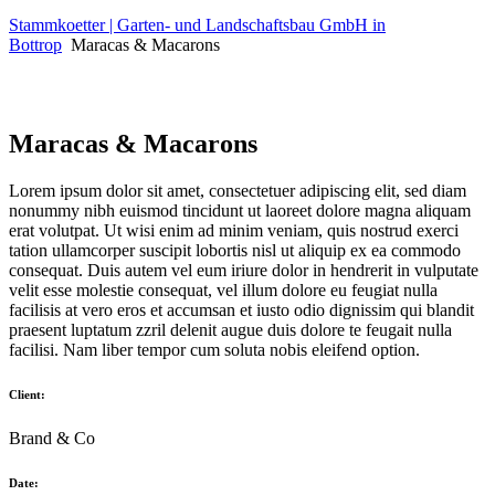
Stammkoetter | Garten- und Landschaftsbau GmbH in
Bottrop
Maracas & Macarons
Maracas & Macarons
Lorem ipsum dolor sit amet, consectetuer adipiscing elit, sed diam
nonummy nibh euismod tincidunt ut laoreet dolore magna aliquam
erat volutpat. Ut wisi enim ad minim veniam, quis nostrud exerci
tation ullamcorper suscipit lobortis nisl ut aliquip ex ea commodo
consequat. Duis autem vel eum iriure dolor in hendrerit in vulputate
velit esse molestie consequat, vel illum dolore eu feugiat nulla
facilisis at vero eros et accumsan et iusto odio dignissim qui blandit
praesent luptatum zzril delenit augue duis dolore te feugait nulla
facilisi. Nam liber tempor cum soluta nobis eleifend option.
Client:
Brand & Co
Date: