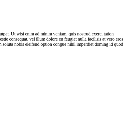
utpat. Ut wisi enim ad minim veniam, quis nostrud exerci tation
tie consequat, vel illum dolore eu feugiat nulla facilisis at vero eros
cum soluta nobis eleifend option congue nihil imperdiet doming id quod