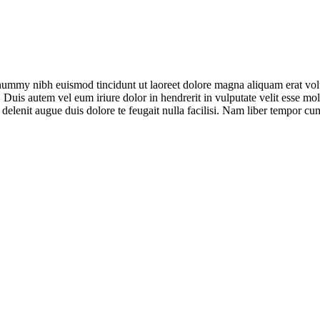
onummy nibh euismod tincidunt ut laoreet dolore magna aliquam erat vol
uis autem vel eum iriure dolor in hendrerit in vulputate velit esse moles
l delenit augue duis dolore te feugait nulla facilisi. Nam liber tempor 