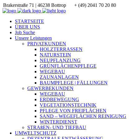
Brakerstraße 71 | 46238 Bottrop
+ (49) 2041 70 20 80
STARTSEITE
ÜBER UNS
Job Suche
Unsere Leistungen
PRIVATKUNDEN
HOLZTERRASSEN
NATURSTEIN
NEUPFLANZUNG
GRÜNFLÄCHENPFLEGE
WEGEBAU
ZAUNANLAGEN
BAUMPFLEGE | FÄLLUNGEN
GEWERBEKUNDEN
WEGEBAU
ERDBEWEGUNG
VEGETATIONSTECHNIK
PFLEGE VON FREIFLÄCHEN
SAND – WEGEFLÄCHEN REINIGUNG
WINTERDIENST
STRAßEN- UND TIEFBAU
UMWELTSCHUTZ
DEZENTRALE ENTWÄSSERUNG