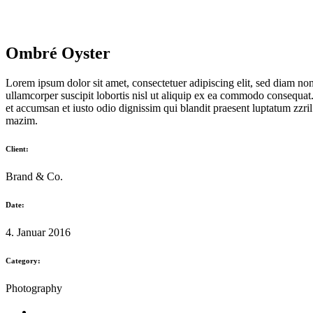
Ombré Oyster
Lorem ipsum dolor sit amet, consectetuer adipiscing elit, sed diam n
ullamcorper suscipit lobortis nisl ut aliquip ex ea commodo consequat. D
et accumsan et iusto odio dignissim qui blandit praesent luptatum zzri
mazim.
Client:
Brand & Co.
Date:
4. Januar 2016
Category:
Photography