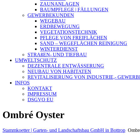
ZAUNANLAGEN
BAUMPFLEGE | FÄLLUNGEN
GEWERBEKUNDEN
WEGEBAU
ERDBEWEGUNG
VEGETATIONSTECHNIK
PFLEGE VON FREIFLÄCHEN
SAND – WEGEFLÄCHEN REINIGUNG
WINTERDIENST
STRAßEN- UND TIEFBAU
UMWELTSCHUTZ
DEZENTRALE ENTWÄSSERUNG
NEUBAU VON HABITATEN
REVITALISIERUNG VON INDUSTRIE,- GEWE
INFOS
KONTAKT
IMPRESSUM
DSGVO EU
Ombré Oyster
Stammkoetter | Garten- und Landschaftsbau GmbH in Bottrop
Ombré