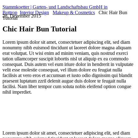
Stammkoetter | Garten- und Landschaftsbau GmbH in
Bottrop
Interior Design
Makeup & Cosmetics
Chic Hair Bun
28. Dezember 2015
Tutorial
Chic Hair Bun Tutorial
Lorem ipsum dolor sit amet, consectetuer adipiscing elit, sed diam
nonummy nibh euismod tincidunt ut laoreet dolore magna aliquam
erat volutpat. Ut wisi enim ad minim veniam, quis nostrud exerci
tation ullamcorper suscipit lobortis nisl ut aliquip ex ea commodo
consequat. Duis autem vel eum iriure dolor in hendrerit in vulputate
velit esse molestie consequat, vel illum dolore eu feugiat nulla
facilisis at vero eros et accumsan et iusto odio dignissim qui blandit
praesent luptatum zzril delenit augue duis dolore te feugait nulla
facilisi. Nam liber tempor cum soluta nobis eleifend option congue
nihil imperdiet.
Lorem ipsum dolor sit amet, consectetuer adipiscing elit, sed diam