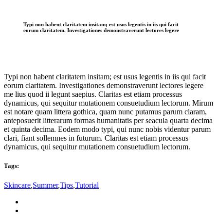
Typi non habent claritatem insitam; est usus legentis in iis qui facit
eorum claritatem. Investigationes demonstraverunt lectores legere
Typi non habent claritatem insitam; est usus legentis in iis qui facit
eorum claritatem. Investigationes demonstraverunt lectores legere
me lius quod ii legunt saepius. Claritas est etiam processus
dynamicus, qui sequitur mutationem consuetudium lectorum. Mirum
est notare quam littera gothica, quam nunc putamus parum claram,
anteposuerit litterarum formas humanitatis per seacula quarta decima
et quinta decima. Eodem modo typi, qui nunc nobis videntur parum
clari, fiant sollemnes in futurum. Claritas est etiam processus
dynamicus, qui sequitur mutationem consuetudium lectorum.
Tags:
Skincare
,
Summer
,
Tips
,
Tutorial