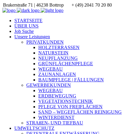
Brakerstraße 71 | 46238 Bottrop
+ (49) 2041 70 20 80
STARTSEITE
ÜBER UNS
Job Suche
Unsere Leistungen
PRIVATKUNDEN
HOLZTERRASSEN
NATURSTEIN
NEUPFLANZUNG
GRÜNFLÄCHENPFLEGE
WEGEBAU
ZAUNANLAGEN
BAUMPFLEGE | FÄLLUNGEN
GEWERBEKUNDEN
WEGEBAU
ERDBEWEGUNG
VEGETATIONSTECHNIK
PFLEGE VON FREIFLÄCHEN
SAND – WEGEFLÄCHEN REINIGUNG
WINTERDIENST
STRAßEN- UND TIEFBAU
UMWELTSCHUTZ
DEZENTRALE ENTWÄSSERUNG