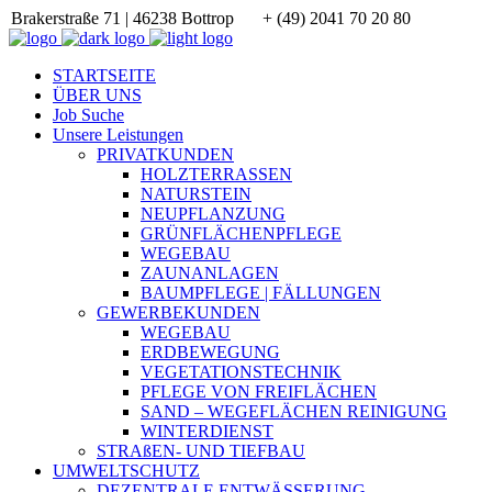
Brakerstraße 71 | 46238 Bottrop
+ (49) 2041 70 20 80
STARTSEITE
ÜBER UNS
Job Suche
Unsere Leistungen
PRIVATKUNDEN
HOLZTERRASSEN
NATURSTEIN
NEUPFLANZUNG
GRÜNFLÄCHENPFLEGE
WEGEBAU
ZAUNANLAGEN
BAUMPFLEGE | FÄLLUNGEN
GEWERBEKUNDEN
WEGEBAU
ERDBEWEGUNG
VEGETATIONSTECHNIK
PFLEGE VON FREIFLÄCHEN
SAND – WEGEFLÄCHEN REINIGUNG
WINTERDIENST
STRAßEN- UND TIEFBAU
UMWELTSCHUTZ
DEZENTRALE ENTWÄSSERUNG