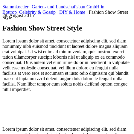
Stammkoetter | Garten- und Landschaftsbau GmbH in
Bottrop
Celebrity & Gossip
DIY & Home
Fashion Show Street
28. August 2015
Style
Fashion Show Street Style
Lorem ipsum dolor sit amet, consectetuer adipiscing elit, sed diam
nonummy nibh euismod tincidunt ut laoreet dolore magna aliquam
erat volutpat. Ut wisi enim ad minim veniam, quis nostrud exerci
tation ullamcorper suscipit lobortis nisl ut aliquip ex ea commodo
consequat. Duis autem vel eum iriure dolor in hendrerit in vulputate
velit esse molestie consequat, vel illum dolore eu feugiat nulla
facilisis at vero eros et accumsan et iusto odio dignissim qui blandit
praesent luptatum zzril delenit augue duis dolore te feugait nulla
facilisi. Nam liber tempor cum soluta nobis eleifend option congue
nihil imperdiet.
Lorem ipsum dolor sit amet, consectetuer adipiscing elit, sed diam