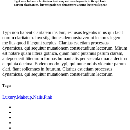
Typi non habent claritatem insitam; est usus legentis in iis qui facit
eorum claritatem. Investigationes demonstraverunt lectores legere
Typi non habent claritatem insitam; est usus legentis in iis qui facit
eorum claritatem. Investigationes demonstraverunt lectores legere
me lius quod ii legunt saepius. Claritas est etiam processus
dynamicus, qui sequitur mutationem consuetudium lectorum. Mirum
est notare quam littera gothica, quam nunc putamus parum claram,
anteposuerit litterarum formas humanitatis per seacula quarta decima
et quinta decima. Eodem modo typi, qui nunc nobis videntur parum
clari, fiant sollemnes in futurum. Claritas est etiam processus
dynamicus, qui sequitur mutationem consuetudium lectorum.
Tags:
Luxury
,
Makeup
,
Nails
,
Pink